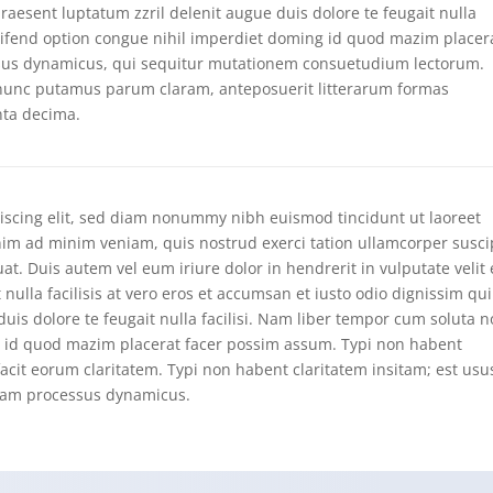
raesent luptatum zzril delenit augue duis dolore te feugait nulla
leifend option congue nihil imperdiet doming id quod mazim placer
ssus dynamicus, qui sequitur mutationem consuetudium lectorum.
 nunc putamus parum claram, anteposuerit litterarum formas
nta decima.
iscing elit, sed diam nonummy nibh euismod tincidunt ut laoreet
nim ad minim veniam, quis nostrud exerci tation ullamcorper susci
at. Duis autem vel eum iriure dolor in hendrerit in vulputate velit
 nulla facilisis at vero eros et accumsan et iusto odio dignissim qui
uis dolore te feugait nulla facilisi. Nam liber tempor cum soluta n
g id quod mazim placerat facer possim assum. Typi non habent
i facit eorum claritatem. Typi non habent claritatem insitam; est usu
etiam processus dynamicus.