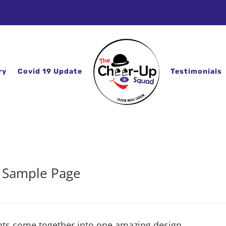
ry
Covid 19 Update
Testimonials
Sample Page
nts come together into one amazing design.