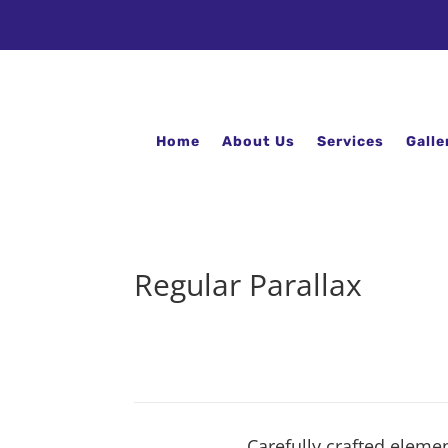
Home
About Us
Services
Galle
Regular Parallax
Carefully crafted eleme