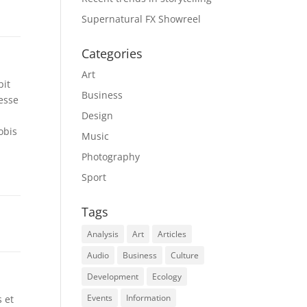
Supernatural FX Showreel
Categories
Art
pit
Business
 esse
Design
obis
Music
Photography
Sport
Tags
Analysis
Art
Articles
Audio
Business
Culture
Development
Ecology
Events
Information
s et