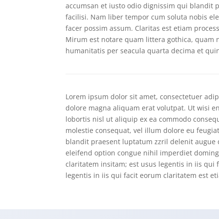
accumsan et iusto odio dignissim qui blandit p
facilisi. Nam liber tempor cum soluta nobis e
facer possim assum. Claritas est etiam proce
Mirum est notare quam littera gothica, quam
humanitatis per seacula quarta decima et qui
Lorem ipsum dolor sit amet, consectetuer adip
dolore magna aliquam erat volutpat. Ut wisi e
lobortis nisl ut aliquip ex ea commodo consequ
molestie consequat, vel illum dolore eu feugiat
blandit praesent luptatum zzril delenit augue d
eleifend option congue nihil imperdiet domin
claritatem insitam; est usus legentis in iis qu
legentis in iis qui facit eorum claritatem est 