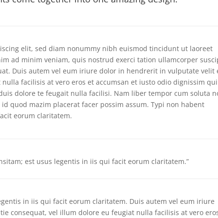
iscing elit, sed diam nonummy nibh euismod tincidunt ut laoreet
nim ad minim veniam, quis nostrud exerci tation ullamcorper susci
at. Duis autem vel eum iriure dolor in hendrerit in vulputate velit
 nulla facilisis at vero eros et accumsan et iusto odio dignissim qui
uis dolore te feugait nulla facilisi. Nam liber tempor cum soluta n
g id quod mazim placerat facer possim assum. Typi non habent
 facit eorum claritatem.
sitam; est usus legentis in iis qui facit eorum claritatem.”
gentis in iis qui facit eorum claritatem. Duis autem vel eum iriure
tie consequat, vel illum dolore eu feugiat nulla facilisis at vero ero