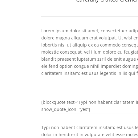
Lorem ipsum dolor sit amet, consectetuer adip
dolore magna aliquam erat volutpat. Ut wisi e
lobortis nisl ut aliquip ex ea commodo consequ
molestie consequat, vel illum dolore eu feugiat
blandit praesent luptatum zzril delenit augue d
eleifend option congue nihil imperdiet domin
claritatem insitam; est usus legentis in iis qui
[blockquote text=”Typi non habent claritatem in
show_quote_icon=”yes”]
Typi non habent claritatem insitam; est usus le
dolor in hendrerit in vulputate velit esse moles