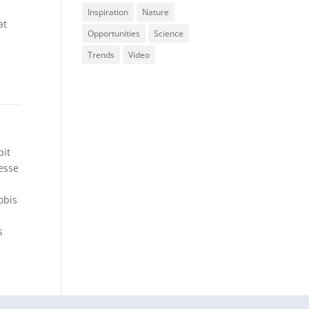
Inspiration
Nature
at
Opportunities
Science
Trends
Video
pit
 esse
obis
s